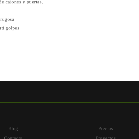
de cajones y puertas,
 rugosa
nti golpes
Blog
Precios
Contacto
Proyectos